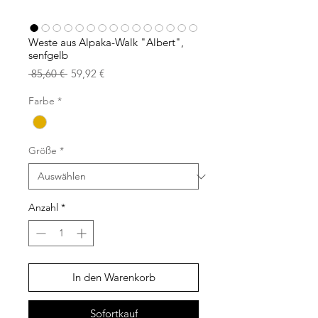
Weste aus Alpaka-Walk "Albert",
senfgelb
Standardpreis
Sale-
 85,60 € 
59,92 €
Preis
Farbe
*
Größe
*
Anzahl
*
In den Warenkorb
Sofortkauf