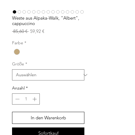
Weste aus Alpaka-Walk, "Albert",
cappuccino
Standardpreis
Sale-
 85,60 € 
59,92 €
Preis
Farbe
*
Größe
*
Anzahl
*
In den Warenkorb
Sofortkauf