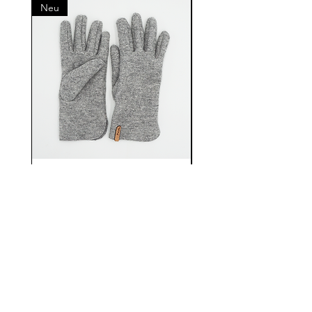
antibakterielle Wirkung (wenig
Neu
Neu
maximum temperature of 20 degrees
Wollfett -Lanolin- vorhanden,
using wool detergent (without fabric
Bakterien können sich auf der
softener). Gently wash the garment
Oberfläche nicht vermehren -
and avoid rubbing, wringing, or
Schutz vor Geruchsbildung,
soaking it.
Ansteckungen und Infektionen)
Please note that our alpaca clothing is
wird von Allergikern oft besser
not suitable for the dryer. Instead, dry
vertragen
it flat on a towel, avoiding hanging it
geruchsabweisend da
wet or drying it in direct sunlight or
Schweißbakterien durch
on a radiator.
enthaltene Eiweißmoleküle
For the best results, we recommend
neutralisiert werden
letting your alpaca clothing air out in
Alpaka-Walk , Erwachsene,
Alpaka-Walk , Erwach
besonders schmutzabweisend
the fresh air overnight. The fibers can
100 % Alpaka, Grau
100 % Alpaka, Cappu
hohe Elastizität und
regain their natural moisture and
Widerstandsfähigkeit
Preis
40,00 €
softness, and unpleasant odors will
nimmt ca. 25 % Feuchtigkeit
disappear on their own.
auf und gibt diese reguliert
By following these care instructions,
nach außen ab
you can ensure that your alpaca
Struktur seidig und weich,
clothing remains in excellent
weicher als Schafwolle
Shop
Facebook
AGB
condition, so you can continue to
verfilzt weniger schnell als
enjoy it for years to come.
About Us
instagram
Impressum