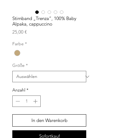
Stirnband „Trenza“, 100% Baby
Alpaka, cappuccino
Preis
25,00 €
Farbe
*
Größe
*
Anzahl
*
In den Warenkorb
Sofortkauf