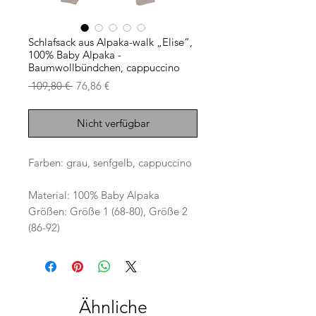
Schlafsack aus Alpaka-walk „Elise“,
100% Baby Alpaka -
Baumwollbündchen, cappuccino
Standardpreis
Sale-
 109,80 € 
76,86 €
Preis
Nicht verfügbar
Farben: grau, senfgelb, cappuccino
Material: 100% Baby Alpaka
Größen: Größe 1 (68-80), Größe 2
(86-92)
Ähnliche