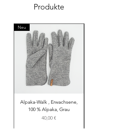
Produkte
Neu
Neu
Alpaka-Walk , Erwachsene,
Alpaka-Walk , Erwach
100 % Alpaka, Grau
100 % Alpaka, Cappu
Preis
40,00 €