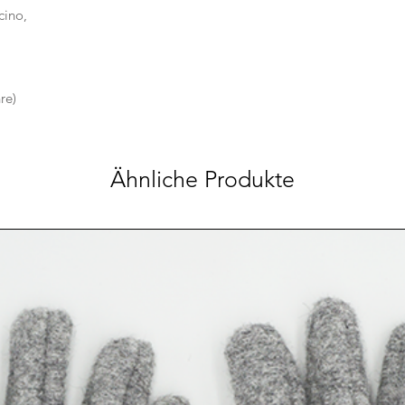
Gerüche verschwinden
cino,
enthaltene Eiweiß
besonders schmu
hohe Elastizität
nimmt ca. 25 % F
reguliert nach au
re)
Struktur seidig 
verfilzt weniger s
Effekt" kaum vor
angenehmes Trag
Ähnliche Produkte
Haut
leichter als Schafw
antistatisch
Schutz vor UV-Str
schwer entflammb