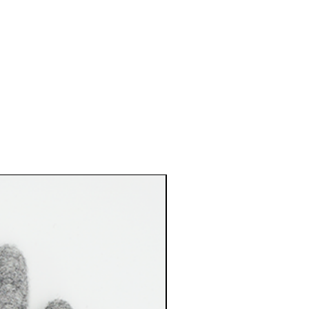
 von alleine.
moleküle neutralisiert werden
tzabweisend
 und Widerstandsfähigkeit
euchtigkeit auf und gibt diese
ßen ab
und weich, weicher als Schafwolle
chnell als Schafwolle, "Prickle
handen
egefühl auch direkt auf der
olle
Neu
ahlung
ar