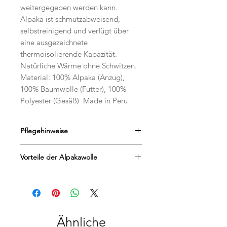
weitergegeben werden kann.
Alpaka ist schmutzabweisend,
selbstreinigend und verfügt über
eine ausgezeichnete
thermoisolierende Kapazität.
Natürliche Wärme ohne Schwitzen.
Material: 100% Alpaka (Anzug),
100% Baumwolle (Futter), 100%
Polyester (Gesäß) Made in Peru
Pflegehinweise
Pflegehinweise, damit du lange
Vorteile der Alpakawolle
Freude an unseren Produkten hast:
Alpakafaser ist von Natur aus
Die besonderen Vorteile der
schmutzabweisend und bis zu einem
Alpakawolle kurz zusammengefasst:
gewissen Grad selbstreinigend.
hervorragende Wärmeisolation
Seltenes Waschen garantiert eine
aufgrund der hohlen Fasern (5x
lange Lebensdauer.
wärmer als Schafwolle)
Ähnliche
Handwäschebei max. 20 Grad