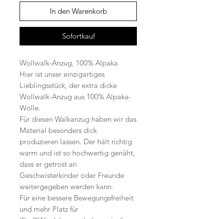
In den Warenkorb
Sofortkauf
Wollwalk-Anzug, 100% Alpaka
Hier ist unser einzigartiges
Lieblingsstück, der extra dicke
Wollwalk-Anzug aus 100% Alpaka-
Wolle.
Für diesen Walkanzug haben wir das
Material besonders dick
produzieren lassen. Der hält richtig
warm und ist so hochwertig genäht,
dass er getrost an
Geschwisterkinder oder Freunde
weitergegeben werden kann.
Für eine bessere Bewegungsfreiheit
und mehr Platz für