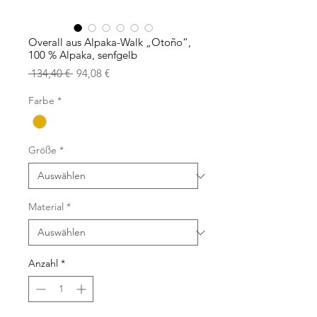
Overall aus Alpaka-Walk „Otoño“,
100 % Alpaka, senfgelb
Standardpreis
Sale-
 134,40 € 
94,08 €
Preis
Farbe
*
Größe
*
Material
*
Anzahl
*